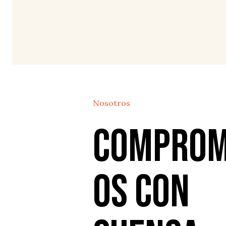
Nosotros
Comprom
os con