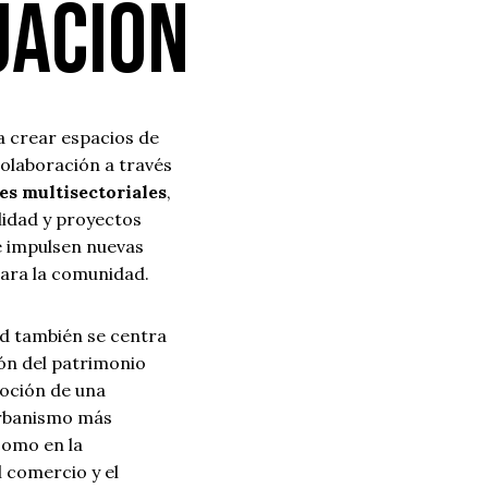
uación
 crear espacios de
colaboración a través
es multisectoriales
,
ilidad y proyectos
e impulsen nuevas
ara la comunidad.
ad también se centra
ón del patrimonio
moción de una
urbanismo más
 como en la
 comercio y el