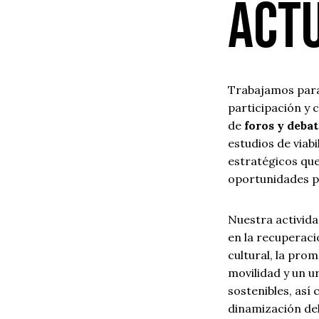
act
Trabajamos para
participación y 
de
foros y debat
estudios de viab
estratégicos qu
oportunidades p
Nuestra activid
en la recuperaci
cultural, la pro
movilidad y un 
sostenibles, así
dinamización del