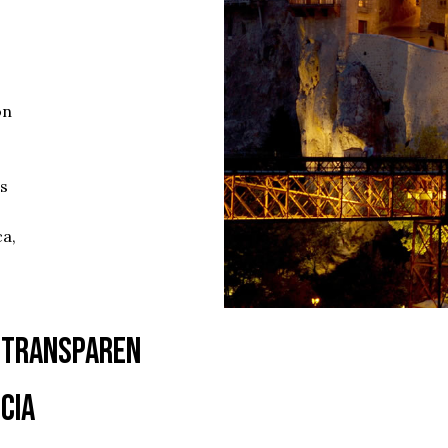
ón
es
a,
Transparen
cia